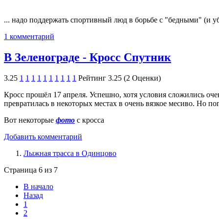
... надо поддержать спортивный люд в борьбе с "бедными" (и у
1 комментарий
В Зеленограде - Кросс Спутник
3.25
1
1
1
1
1
1
1
1
1
1
Рейтинг 3.25 (2 Оценки)
Кросс прошёл 17 апреля. Успешно, хотя условия сложились очень
превратилась в некоторых местах в очень вязкое месиво. Но по
Вот некоторые
фото
с кросса
Добавить комментарий
Лыжная трасса в Одинцово
Страница 6 из 7
В начало
Назад
1
2