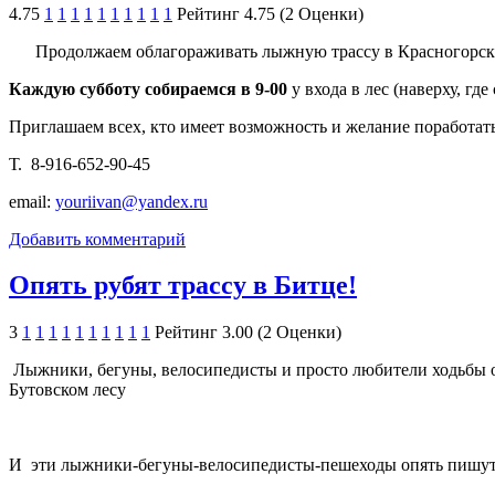
4.75
1
1
1
1
1
1
1
1
1
1
Рейтинг 4.75 (2 Оценки)
Продолжаем облагораживать лыжную трассу в Красногорск
Каждую субботу собираемся в 9-00
у входа в лес (наверху, гд
Приглашаем всех, кто имеет возможность и желание поработать в
Т. 8-916-652-90-45
email:
youriivan@yandex.ru
Добавить комментарий
Опять рубят трассу в Битце!
3
1
1
1
1
1
1
1
1
1
1
Рейтинг 3.00 (2 Оценки)
Лыжники, бегуны, велосипедисты и просто любители ходьбы о
Бутовском лесу
И эти лыжники-бегуны-велосипедисты-пешеходы опять пишут и