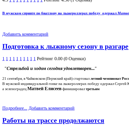
В мужском спринте по биатлону на лыжероллерах победу одержал
Матве
Добавить комментарий
Подготовка к лыжному сезону в разгаре
1
1
1
1
1
1
1
1
1
1
Рейтинг 0.00 (0 Оценки)
"
Стрельбой и ходом сегодня удовлетворен...
"
21 сентября, в Чайковском (Пермский край) стартовал
летний чемпионат Рос
В мужской индивидуальной гонке на лыжероллерах победу одержал Сергей 
Матвей Елисеев
а зеленоградец
финишировал
третьим
Подробнее...
Добавить комментарий
Работы на трассе продолжаются