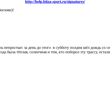
http://help.bitza-sport.ru/signatures/
богими)!
 непростые: за день до этого в субботу полдня шёл дождь со сне
года была тёплая, солнечная и тем, кто поборол эту трассу, ос