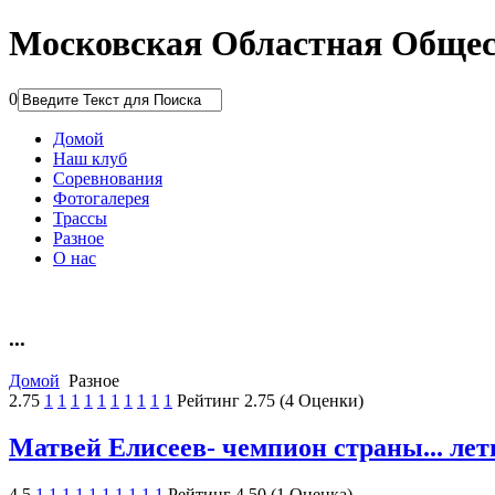
Московская Областная Обще
0
Домой
Наш клуб
Соревнования
Фотогалерея
Трассы
Разное
О нас
...
Домой
Разное
2.75
1
1
1
1
1
1
1
1
1
1
Рейтинг 2.75 (4 Оценки)
Матвей Елисеев- чемпион страны... ле
4.5
1
1
1
1
1
1
1
1
1
1
Рейтинг 4.50 (1 Оценка)