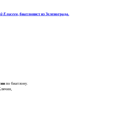
й Елисеев
, биатлонист из Зеленограда.
сии
по биатлону.
Клячин,