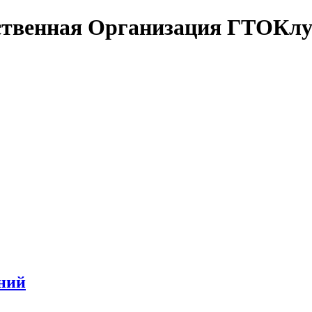
ственная Организация ГТОКлу
тний