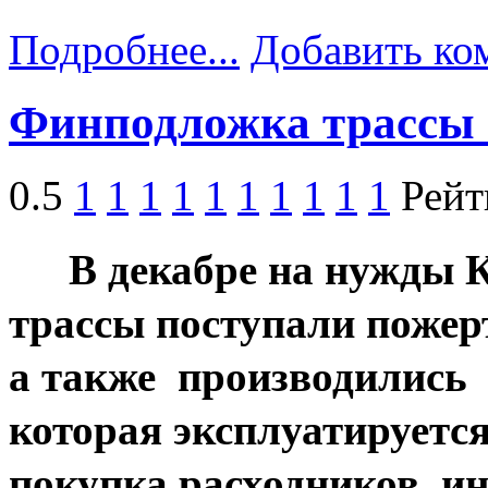
Подробнее...
Добавить ко
Финподложка трассы 
0.5
1
1
1
1
1
1
1
1
1
1
Рейт
В декабре на нужды 
трассы поступали пожер
а также производились 
которая эксплуатируется
покупка расходников, ин