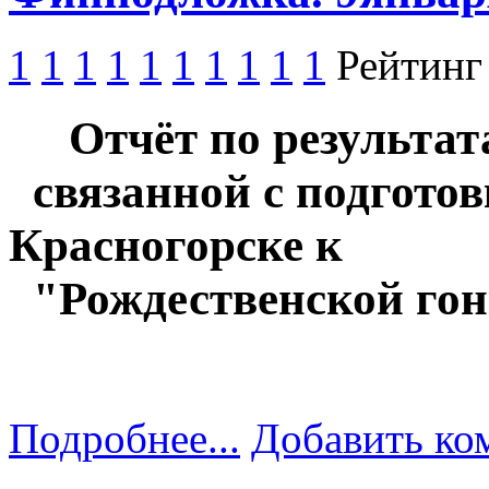
1
1
1
1
1
1
1
1
1
1
Рейтинг
Отчёт по результата
связанной с подготов
Красногорске к
"Рождественской гонк
Подробнее...
Добавить ко