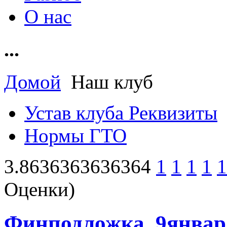
О нас
...
Домой
Наш клуб
Устав клуба Реквизиты
Нормы ГТО
3.8636363636364
1
1
1
1
1
Оценки)
Финподложка. 9январ